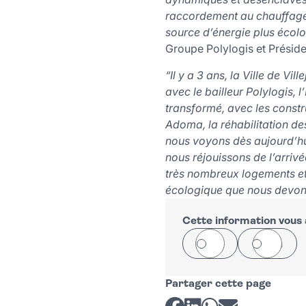
raccordement au chauffage u
source d’énergie plus écol
Groupe Polylogis et Préside
“Il y a 3 ans, la Ville de V
avec le bailleur Polylogis,
transformé, avec les constr
Adoma, la réhabilitation d
nous voyons dès aujourd’hui
nous réjouissons de l’arriv
très nombreux logements et 
écologique que nous devon
Cette information vous a
Oui
Non
Partager cette page
Partager sur Facebook
Partager sur LinkedI
Partager sur Wh
Partager par 