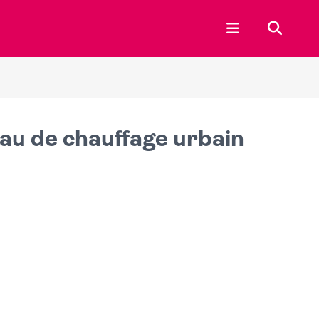
Ouvrir le menu p
Recherc
eau de chauffage urbain