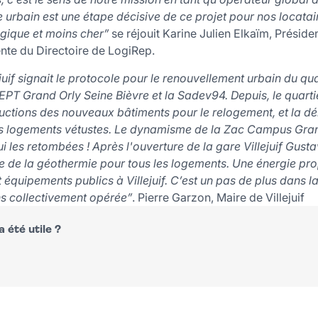
rbain est une étape décisive de ce projet pour nos locatair
ogique et moins cher”
se réjouit Karine Julien Elkaïm, Présid
nte du Directoire de LogiRep.
illejuif signait le protocole pour le renouvellement urbain du
 l’EPT Grand Orly Seine Bièvre et la Sadev94. Depuis, le quar
uctions des nouveaux bâtiments pour le relogement, et la dé
es logements vétustes. Le dynamisme de la Zac Campus Gran
 les retombées ! Après l'ouverture de la gare Villejuif Gust
ée de la géothermie pour tous les logements. Une énergie pro
équipements publics à Villejuif. C’est un pas de plus dans la
s collectivement opérée”
. Pierre Garzon, Maire de Villejuif
 été utile ?
n
atsapp
courriel