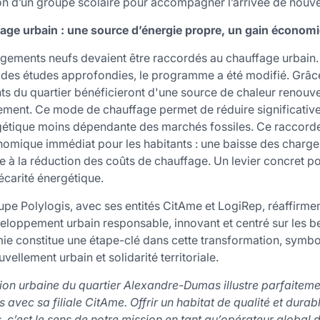
on d’un groupe scolaire pour accompagner l’arrivée de nouvel
age urbain : une source d’énergie propre, un gain économi
logements neufs devaient être raccordés au chauffage urbain.
 des études approfondies, le programme a été modifié. Grâce
s du quartier bénéficieront d'une source de chaleur renouvel
ement. Ce mode de chauffage permet de réduire significativ
nergétique moins dépendante des marchés fossiles. Ce raccor
omique immédiat pour les habitants : une baisse des charges
e à la réduction des coûts de chauffage. Un levier concret p
récarité énergétique.
Groupe Polylogis, avec ses entités CitAme et LogiRep, réaffirm
loppement urbain responsable, innovant et centré sur les be
e constitue une étape-clé dans cette transformation, symboli
vellement urbain et solidarité territoriale.
tion urbaine du quartier Alexandre-Dumas illustre parfaitemen
avec sa filiale CitAme. Offrir un habitat de qualité et durab
c’est le sens de notre mission en tant qu’opérateur global de