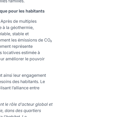
les familles.
que pour les habitants
 Après de multiples
 à la géothermie,
able, stable et
ement les émissions de CO₂
dement représente
 locatives estimée à
our améliorer le pouvoir
ent ainsi leur engagement
soins des habitants. Le
sant l’alliance entre
t le rôle d’acteur global et
le, dans des quartiers
 l’habitat. Le