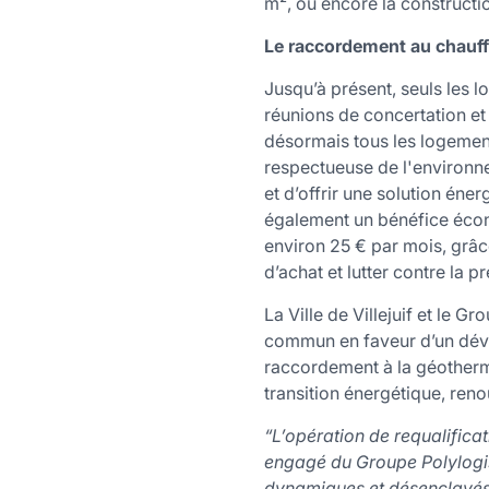
m², ou encore la constructi
Le raccordement au chauff
Jusqu’à présent, seuls les 
réunions de concertation et
désormais tous les logement
respectueuse de l'environn
et d’offrir une solution é
également un bénéfice écon
environ 25 € par mois, grâc
d’achat et lutter contre la p
La Ville de Villejuif et le 
commun en faveur d’un déve
raccordement à la géothermi
transition énergétique, renou
“L’opération de requalifica
engagé du Groupe Polylogis 
dynamiques et désenclavés, 