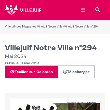
Ouvrir le menu
Recher
Villejuif
»
Les Magazines Villejuif Notre Ville
»
Villejuif Notre Ville n°294
Villejuif Notre Ville n°294
Mai 2024
Publié le 01 mai 2024
Feuiller sur Calaméo
Télécharger