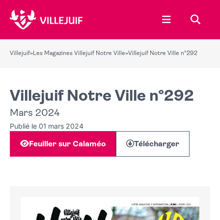
Ouvrir le menu
Recher
Villejuif
»
Les Magazines Villejuif Notre Ville
»
Villejuif Notre Ville n°292
Villejuif Notre Ville n°292
Mars 2024
Publié le 01 mars 2024
Feuiller sur Calaméo
Télécharger