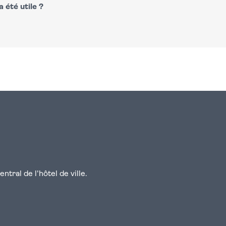
 été utile ?
n
atsapp
courriel
tral de l'hôtel de ville.