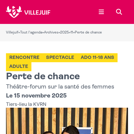
Ouvrir le menu
Recher
Villejuif
»
Tout l'agenda
»
Archives
»
2025
»
11
»
Perte de chance
RENCONTRE
SPECTACLE
ADO 11-18 ANS
ADULTE
Perte de chance
Théâtre-forum sur la santé des femmes
Le 15 novembre 2025
Tiers-lieu la KVRN