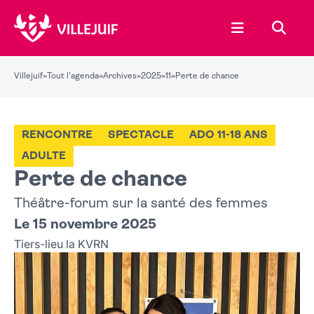
Ouvrir le menu
Recher
Villejuif
»
Tout l'agenda
»
Archives
»
2025
»
11
»
Perte de chance
RENCONTRE
SPECTACLE
ADO 11-18 ANS
ADULTE
Perte de chance
Théâtre-forum sur la santé des femmes
Le 15 novembre 2025
Tiers-lieu la KVRN