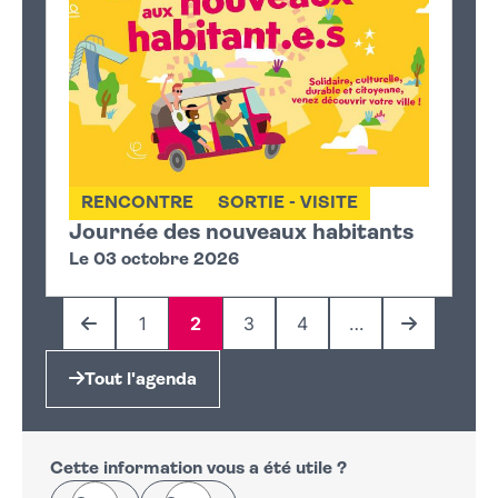
RENCONTRE
SORTIE - VISITE
Journée des nouveaux habitants
Le 03 octobre 2026
1
2
3
4
…
Page précédente
Page
Page
Page
Page
Page suiva
Tout l'agenda
Cette information vous a été utile ?