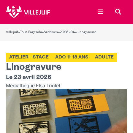
Ouvrir le menu
Recher
Villejuif
»
Tout l'agenda
»
Archives
»
2026
»
04
»
Linogravure
ATELIER - STAGE
ADO 11-18 ANS
ADULTE
Linogravure
Le 23 avril 2026
Médiathèque Elsa Triolet