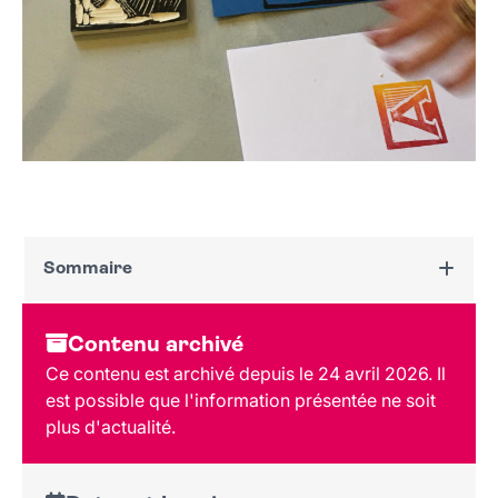
Sommaire
Dates et horaires
Contenu archivé
Au programme
Ce contenu est archivé depuis le 24 avril 2026. Il
Tarif et réservation
est possible que l'information présentée ne soit
Public
plus d'actualité.
Lieu et contact