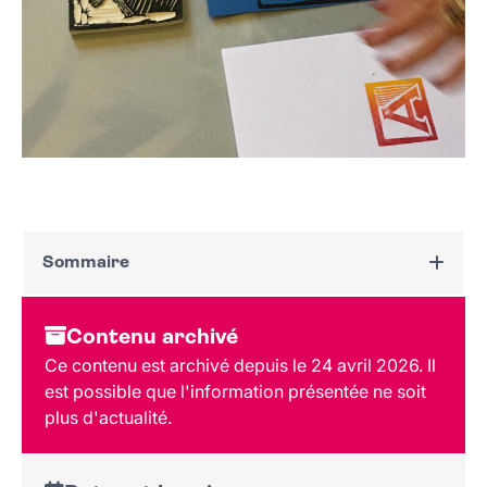
Sommaire
Dates et horaires
Contenu archivé
Au programme
Ce contenu est archivé depuis le 24 avril 2026. Il
Tarif et réservation
est possible que l'information présentée ne soit
Public
plus d'actualité.
Lieu et contact