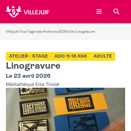
Ouvrir le menu
Recher
Villejuif
»
Tout l'agenda
»
Archives
»
2026
»
04
»
Linogravure
ATELIER - STAGE
ADO 11-18 ANS
ADULTE
Linogravure
Le 23 avril 2026
Médiathèque Elsa Triolet