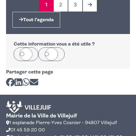
1
2
3
Page
Page
Page
Page suivante
Tout l'agenda
Cette information vous a été utile ?
Oui
Non
Partager cette page
Partager sur Facebook
Partager sur LinkedIn
Partager sur Whatsapp
Partager par courriel
Mairie de la Ville de Villejuif
1 esplanade Pierre-Yves Cosnier - 94807 Villejuif
01 45 59 20 00