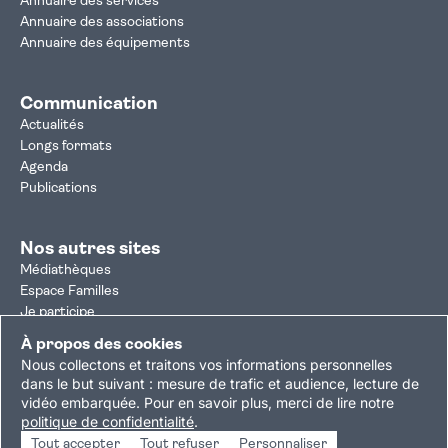
Annuaire des services
Annuaire des associations
Annuaire des équipements
Communication
Actualités
Longs formats
Agenda
Publications
Nos autres sites
Médiathèques
Espace Familles
Je participe
Autorisation d'urbanisme
À propos des cookies
Résultats électoraux
Nous collectons et traitons vos informations personnelles
Plan du site
Nous contacter
Mentions légales
dans le but suivant :
mesure de trafic et audience, lecture de
vidéo embarquée
.
Pour en savoir plus, merci de lire notre
Politique de confidentialité
Accessibilité : partiellement conforme
politique de confidentialité
.
Gestion des cookies
Tout accepter
Tout refuser
Personnaliser