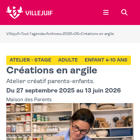
Ouvrir le menu
Recher
Villejuif
»
Tout l'agenda
»
Archives
»
2026
»
06
»
Créations en argile
ATELIER - STAGE
ADULTE
ENFANT 4-10 ANS
Créations en argile
Atelier créatif parents-enfants.
Du 27 septembre 2025 au 13 juin 2026
Maison des Parents