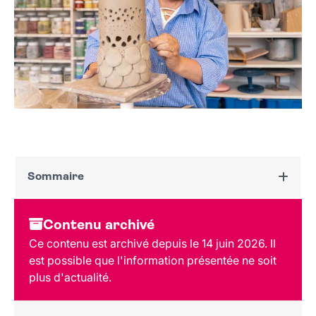
Sommaire
Dates et horaires
Contenu archivé
Au programme
Ce contenu est archivé depuis le 14 juin 2026. Il
Tarif - réservation
est possible que l'information présentée ne soit
Lieu et contact
plus d'actualité.