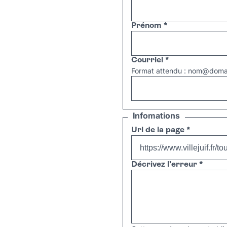
Prénom
*
Courriel
*
Format attendu : nom@domai
Infomations
Url de la page
*
Décrivez l'erreur
*