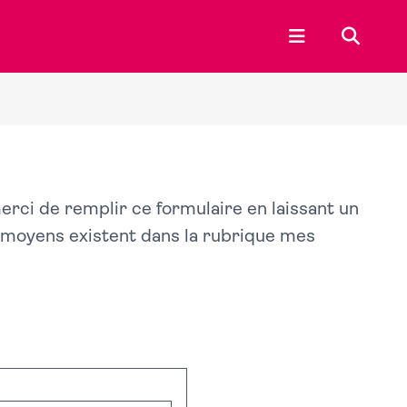
Ouvrir le menu p
Recherc
merci de remplir ce formulaire en laissant un
s moyens existent dans la rubrique mes