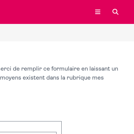
Ouvrir le menu p
Recherc
merci de remplir ce formulaire en laissant un
s moyens existent dans la rubrique mes