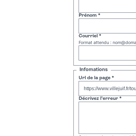
Prénom
*
Courriel
*
Format attendu : nom@domai
Infomations
Url de la page
*
Décrivez l'erreur
*