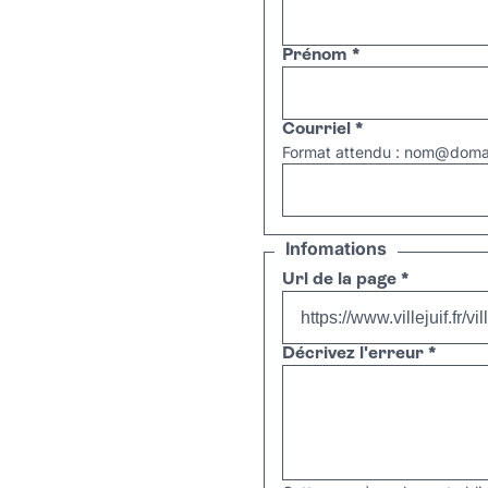
Prénom
*
Courriel
*
Format attendu : nom@domai
Infomations
Url de la page
*
Décrivez l'erreur
*