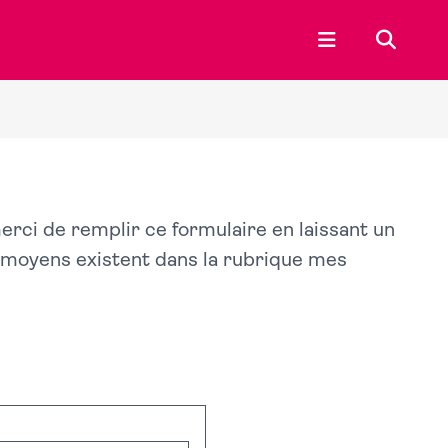
Ouvrir le menu p
Recherc
merci de remplir ce formulaire en laissant un
s moyens existent dans la rubrique mes