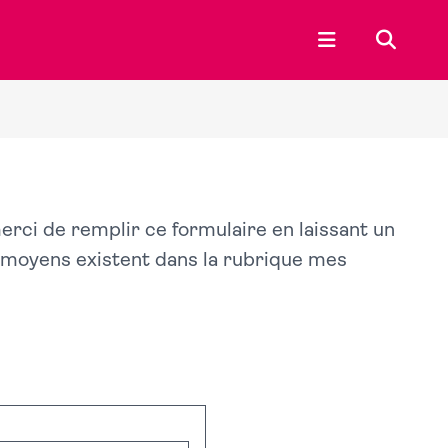
Ouvrir le menu p
Recherc
merci de remplir ce formulaire en laissant un
s moyens existent dans la rubrique mes