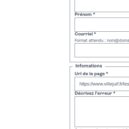
Prénom
*
Courriel
*
Format attendu : nom@domai
Infomations
Url de la page
*
Décrivez l'erreur
*