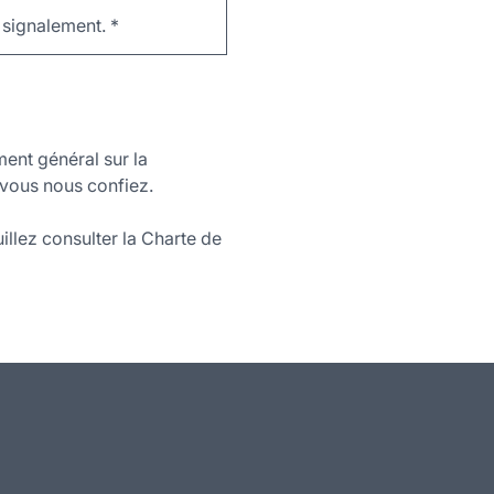
e signalement.
*
ment général sur la
vous nous confiez.
illez consulter la Charte de