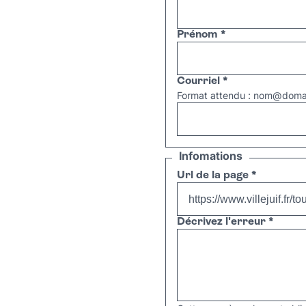
Prénom
*
Courriel
*
Format attendu : nom@domai
Infomations
Url de la page
*
Décrivez l'erreur
*