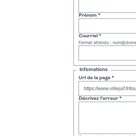
Prénom
*
Courriel
*
Format attendu : nom@domai
Infomations
Url de la page
*
Décrivez l'erreur
*