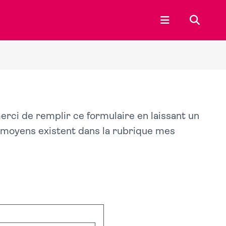
Ouvrir le menu p
Recherc
merci de remplir ce formulaire en laissant un
s moyens existent dans la rubrique mes