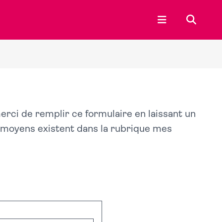
Ouvrir le menu p
Recherc
merci de remplir ce formulaire en laissant un
s moyens existent dans la rubrique mes