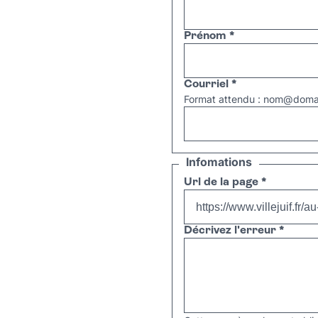
Prénom
*
Courriel
*
Format attendu : nom@domai
Infomations
Url de la page
*
Décrivez l'erreur
*